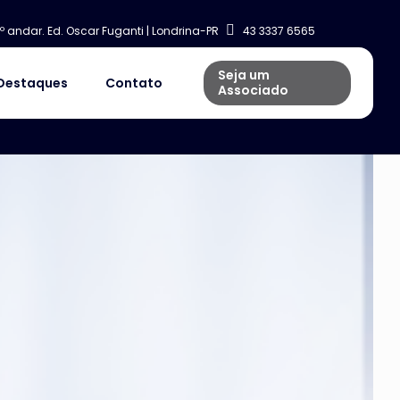
º andar. Ed. Oscar Fuganti | Londrina-PR
43 3337 6565
Seja um
Destaques
Contato
Associado